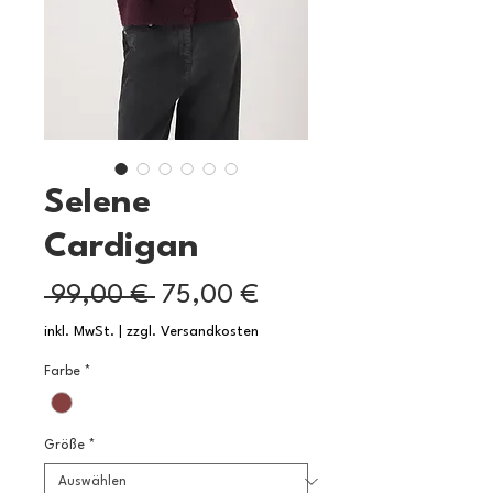
Selene
Cardigan
Standardpreis
Sale-
 99,00 € 
75,00 €
Preis
inkl. MwSt.
|
zzgl. Versandkosten
Farbe
*
Größe
*