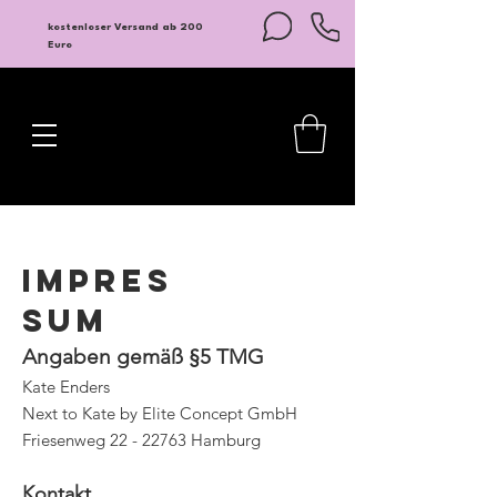
kostenloser Versand ab 200
Euro
Impres
sum
Angaben gemäß §5 TMG
Kate Enders
Next to Kate by Elite Concept GmbH
Friesenweg
22 - 22763
Hamburg
Kontakt