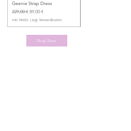
Geenie Strap Dress
Patricia Dress
Standardpreis
Sale-Preis
Standardpreis
229,00 €
89,00 €
289,00 €
inkl. MwSt.
|
zzgl. Versandkosten
inkl. MwSt.
Shop Now