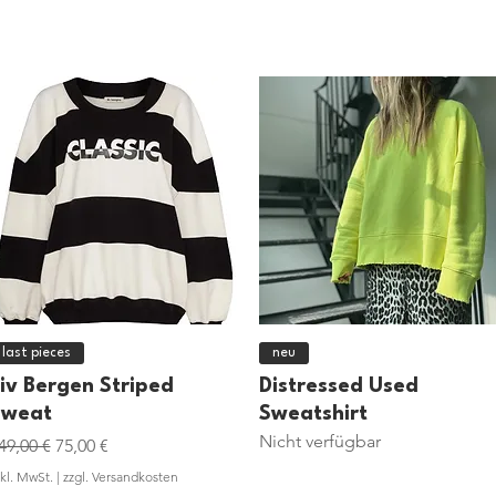
Schnellansicht
Schnellansicht
last pieces
neu
iv Bergen Striped
Distressed Used
Sweat
Sweatshirt
Nicht verfügbar
tandardpreis
Sale-Preis
49,00 €
75,00 €
nkl. MwSt.
|
zzgl. Versandkosten