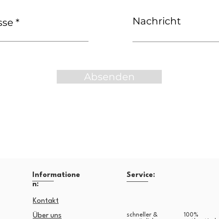
Nachricht
sse
Absenden
Informatione
Service:
n:
​Kontakt
Über uns
schneller &
100%