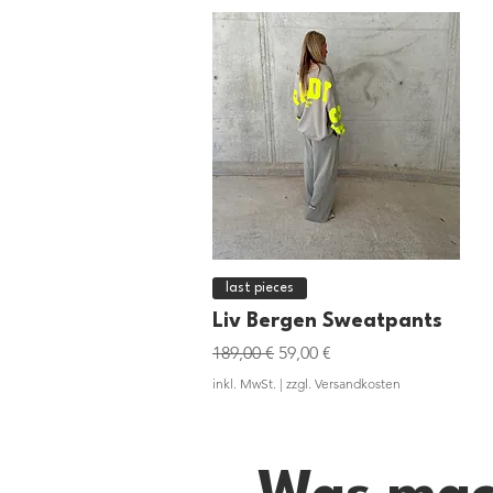
Schnellansicht
last pieces
Liv Bergen Sweatpants
Standardpreis
Sale-Preis
189,00 €
59,00 €
inkl. MwSt.
|
zzgl. Versandkosten