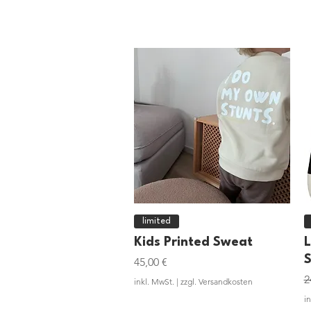
Schnellansicht
limited
Kids Printed Sweat
L
Preis
45,00 €
S
2
inkl. MwSt.
|
zzgl. Versandkosten
i